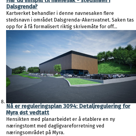
Har du innspill til navnesak - stedsnavn i
Dalsgrenda?
Kartverket behandler i denne navnesaken flere
stedsnavn i området Dalsgrenda-Akersvatnet. Saken tas
opp for å få formalisert riktig skrivemåte for off...
Nå er reguleringsplan 3094: Detaljregulering for
Myra øst vedtatt
Hensikten med planarbeidet er å etablere en ny
næringstomt med dagligvareforretning ved
næringsområdet på Myra.