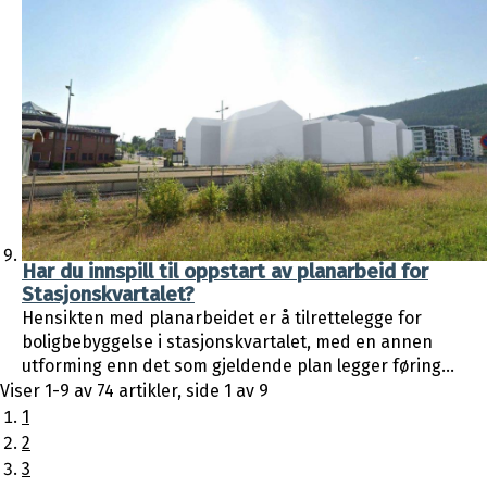
Har du innspill til oppstart av planarbeid for
Stasjonskvartalet?
Hensikten med planarbeidet er å tilrettelegge for
boligbebyggelse i stasjonskvartalet, med en annen
utforming enn det som gjeldende plan legger føring...
Viser
1-9
av
74
artikler,
side
1
av
9
1
2
3