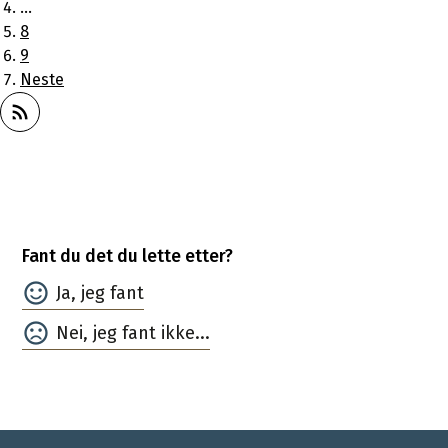
...
8
9
Neste
Abonner på RSS
Fant du det du lette etter?
Ja
Nei