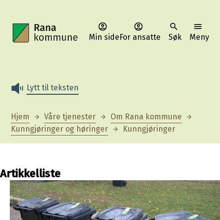
Min side
For ansatte
Søk
Meny
Rana kommune
Lytt til teksten
Du er her:
Hjem
Våre tjenester
Om Rana kommune
Kunngjøringer og høringer
Kunngjøringer
Artikkelliste