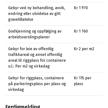
Gebyr ved ny behandling, avvik,
Kr 1 970
endring eller utvidelse av gitt
gravetillatelse
Godkjenning og oppfølging av
Kr 1 760
arbeidsvarslingsplaner
Gebyr for leie av offentlig
Kr 2 per m2
trafikkareal og annet offentlig
areal til riggplass for containere
o.l.: Per m2 og virkedag
Gebyr for riggplass, containere
Kr 115 per
på parkeringsplass per plass og
plass
virkedag
Ferdigmelding