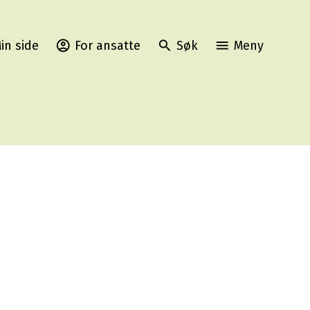
in side
For ansatte
Søk
Meny