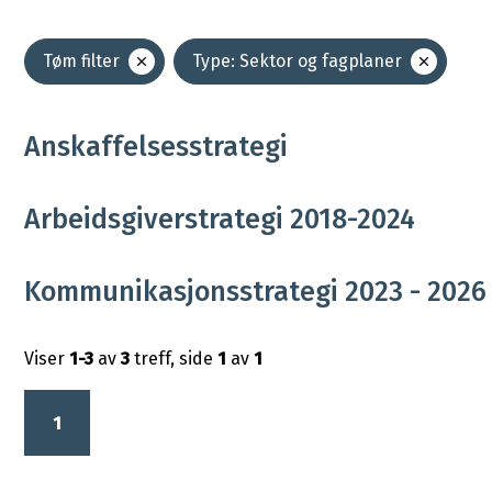
R
Tøm filter
Type: Sektor og fagplaner
e
s
u
Anskaffelsesstrategi
l
t
Arbeidsgiverstrategi 2018-2024
a
t
Kommunikasjonsstrategi 2023 - 2026
Viser
1-3
av
3
treff, side
1
av
1
1