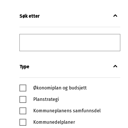
Filter
Filter
Søk etter
Søk etter
Type
Type
Økonomiplan og budsjett
Planstrategi
Kommuneplanens samfunnsdel
Kommunedelplaner