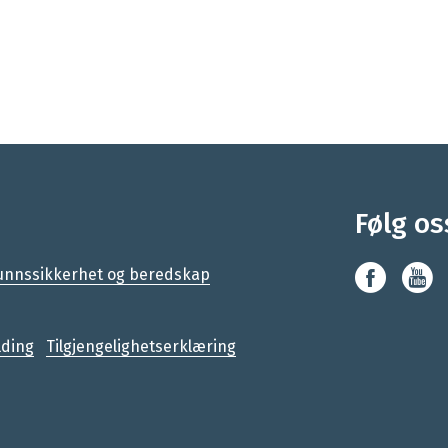
Følg os
nnssikkerhet og beredskap
lding
Tilgjengelighetserklæring