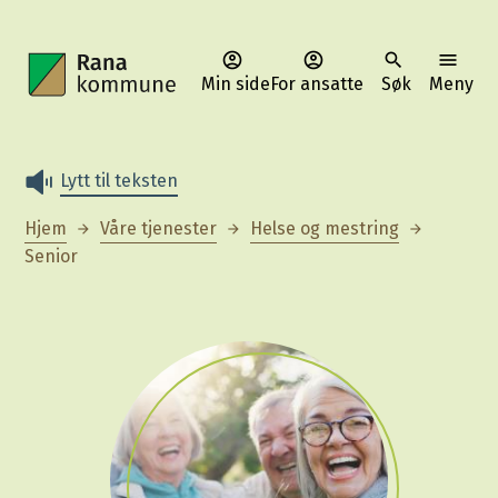
Min side
For ansatte
Søk
Meny
Rana kommune
Lytt til teksten
Du er her:
Hjem
Våre tjenester
Helse og mestring
Senior