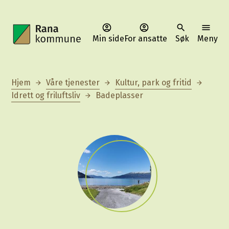
Min side
For ansatte
Søk
Meny
Rana kommune
Du er her:
Hjem
Våre tjenester
Kultur, park og fritid
Idrett og friluftsliv
Badeplasser