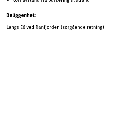
Kort avstand fra parkering til strand
Beliggenhet:
Langs E6 ved Ranfjorden (sørgående retning)