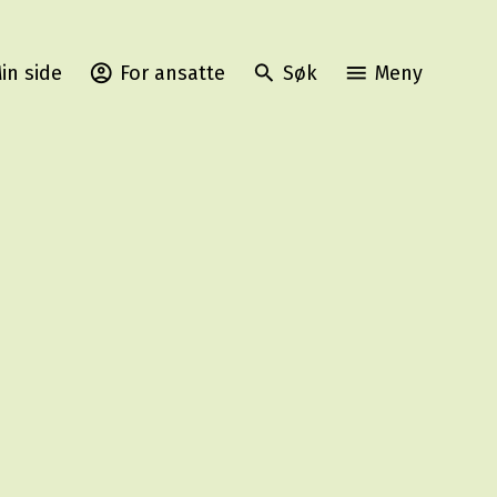
in side
For ansatte
Søk
Meny