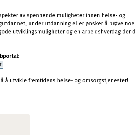
spekter av spennende muligheter innen helse- og
utdannet, under utdanning eller ønsker å prøve noe 
 gode utviklingsmuligheter og en arbeidshverdag der d
bbportal:
r
å å utvikle fremtidens helse- og omsorgstjenester!