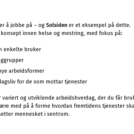
er å jobbe på – og
Solsiden
er et eksempel på dette.
et konsept innen helse og mestring, med fokus på:
n enkelte bruker
aggrupper
 nye arbeidsformer
dagsliv for de som mottar tjenester
 variert og utviklende arbeidshverdag, der du får bru
re med på å forme hvordan fremtidens tjenester skal
 setter mennesket i sentrum.