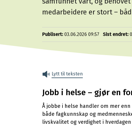
samfunnet vårt, og behovet 
medarbeidere er stort – båd
Publisert
03.06.2026 09:57
Sist endret
0
Lytt til teksten
Jobb i helse – gjør en fo
Å jobbe i helse handler om mer enn
både fagkunnskap og medmenneskeligh
livskvalitet og verdighet i hverdagen