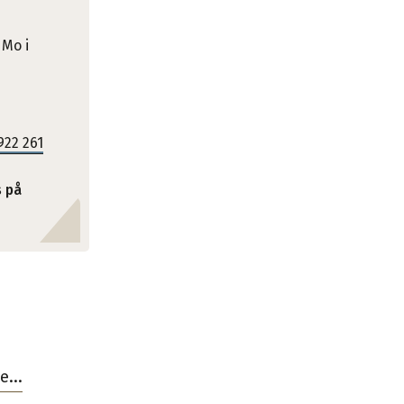
 Mo i
922 261
s på