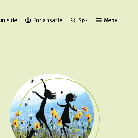
in side
For ansatte
Søk
Meny