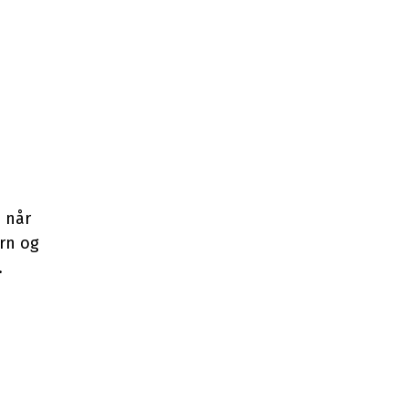
e når
arn og
.