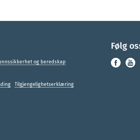
Følg os
nnssikkerhet og beredskap
lding
Tilgjengelighetserklæring