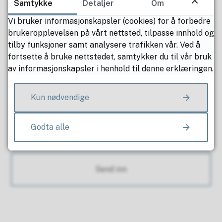
Samtykke
Detaljer
Om
Lærling
Vi bruker informasjonskapsler (cookies) for å forbedre
brukeropplevelsen på vårt nettsted, tilpasse innhold og
Noe mer du ønsker å fortelle oss
tilby funksjoner samt analysere trafikken vår. Ved å
fortsette å bruke nettstedet, samtykker du til vår bruk
av informasjonskapsler i henhold til denne erklæringen.
Kun nødvendige
Godta alle
Send inn