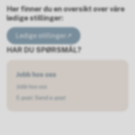
Her finner du en oversikt over våre
ledige stillinger:
Ledige stillinger
HAR DU SPØRSMÅL?
Jobb hos oss
Jobb hos oss
E-post
Send e-post