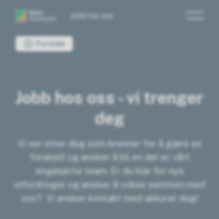
Jobb hos oss
Du er her:
Forside
Jobb hos oss - vi trenger
deg
Vi ser etter deg som brenner for å gjøre en
forskjell og ønsker å bli en del av vårt
engasjerte team. Er du klar for nye
utfordringer og ønsker å vokse sammen med
oss? Vi ønsker kontakt med akkurat deg!