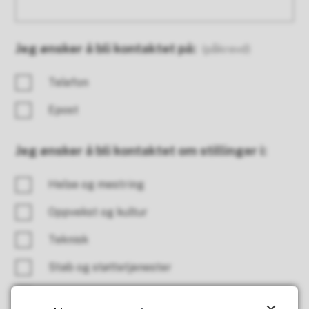
Jeg ønsker å bli kontaktet på:
(påkrevd)
Telefon
Epost
Jeg ønsker å bli kontaktet om stillinger i:
Helse og mestring
Oppvekst og kultur
Teknisk
Stab og støttetjenester
Trainee