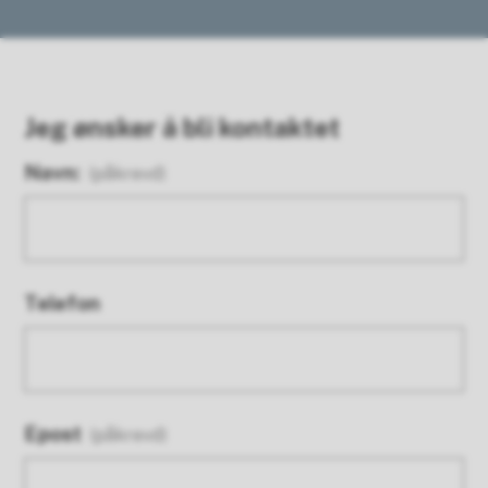
Jeg ønsker å bli kontaktet
Navn:
(påkrevd)
Telefon
Epost
(påkrevd)