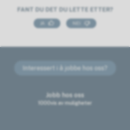
FANT DU DET DU LETTE ETTER?
JA
NEI
Interessert i å jobbe hos oss?
Jobb hos oss
1000vis av muligheter