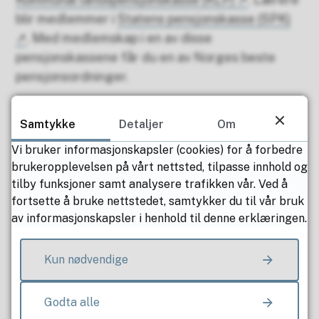
blir medlemmer i
Statens pensjonskasse (SPK)
. Med medlemskap i en av disse
pensjonskassene får du en av Norges beste
pensjonsordninger.
De fleste ansatte er dekket av
kommunens
Samtykke
Detaljer
Om
kollektive forsikringer gjennom Gjensidige
forsikring
.
Vi bruker informasjonskapsler (cookies) for å forbedre
brukeropplevelsen på vårt nettsted, tilpasse innhold og
tilby funksjoner samt analysere trafikken vår. Ved å
fortsette å bruke nettstedet, samtykker du til vår bruk
av informasjonskapsler i henhold til denne erklæringen.
Interessert i å jobbe hos oss?
Kun nødvendige
Ledige stillinger
Godta alle