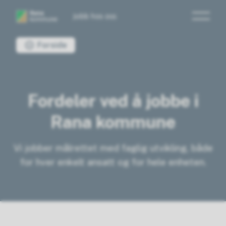
Jobb hos oss
Du er her:
Forside
Fordeler ved å jobbe i
Rana kommune
Vi jobber målrettet med faglig utvikling, både
for hver enkelt ansatt og for hele enheten.