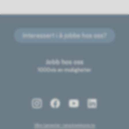
Interessert i å jobbe hos oss?
Jobb hos oss
1000vis av muligheter
Våre tjenester - rana.kommune.no