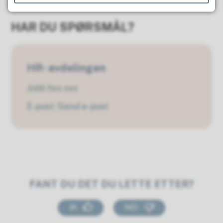
HAR DU SPØRSMÅL?
HR- avdelingen
Jobb hos oss
E-post
Send e-post
FANT DU DET DU LETTE ETTER?
JA
NEI