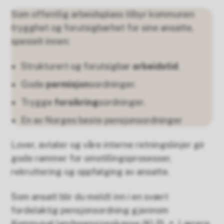
Som offentlig arbeidsplass tilbyr kommunen
trygghet og forutsigbarhet for sine ansatte,
spesielt innen:
Strukturert og forutsigbar
arbeidstid
.
Gode
permisjon
sordninger.
Trygge
forsikring
sordninger.
En av Norges beste pensjonsordninger
Lover, avtaler og våre interne retningslinjer gir
gode rammer for omstillingsprosesser,
rekruttering og oppfølging av ansatte.
Som ansatt blir du meldt inn i en svært
fordelaktig pensjonsordning gjennom
Kommunal landspensjonskasse (KLP)
. Lærere